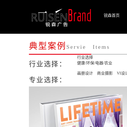
锐森首页
典型案例
Servie Items
行业选择
行业选择：
健康/环保/电器/农业
画册设计
商业摄影
VI设
专业选择：