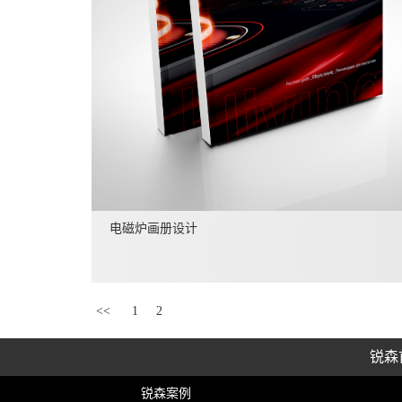
电磁炉画册设计
<<
1
2
锐森
锐森案例