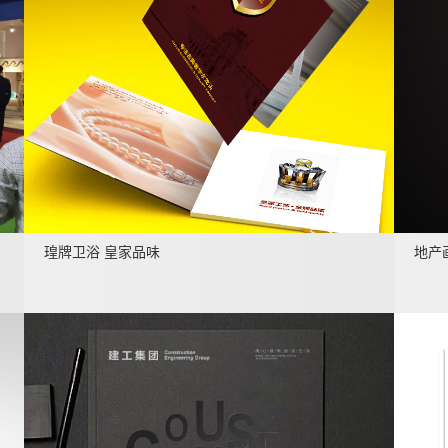
瑝牌卫浴 皇家品味
地产