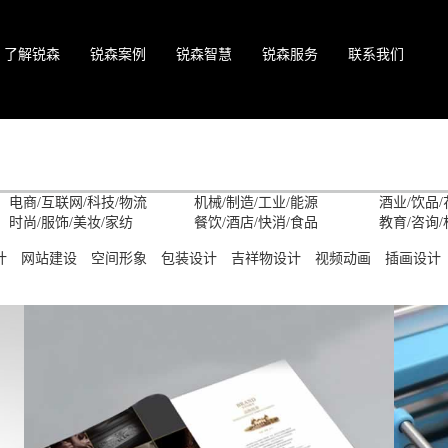
了解锐森
锐森案例
锐森智慧
锐森服务
联系我们
电商/互联网/科技/物流
机械/制造/工业/能源
酒业/饮品/
时尚/服饰/美妆/家纺
餐饮/酒店/快消/食品
教育/咨询/
计
网站建设
空间形象
包装设计
吉祥物设计
视频动画
插画设计